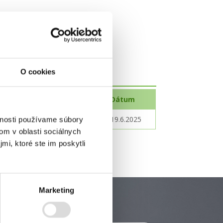
O cookies
Suma
Dátum
4 993,80 € s DPH
19.6.2025
vnosti používame súbory
om v oblasti sociálnych
mi, ktoré ste im poskytli
Marketing