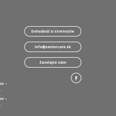
Dohodnúť si stretnutie
info@seniorcare.sk
Zavolajte nám
ov –
.
ov –
.