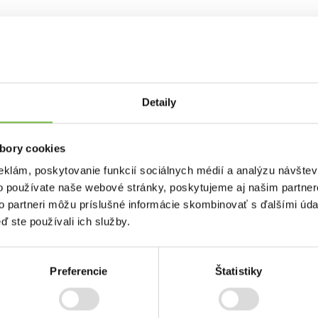
are Galenia
Detaily
Dodávateľ
bory cookies
h stolíkov
ARTSPECT spol. s r. o.
eklám, poskytovanie funkcií sociálnych médií a analýzu návšte
o používate naše webové stránky, poskytujeme aj našim partner
to partneri môžu príslušné informácie skombinovať s ďalšími údaj
ď ste používali ich služby.
Preferencie
Štatistiky