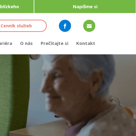
 blízkeho
Napíšme si
Cenník služieb
ariéra
O nás
Prečítajte si
Kontakt