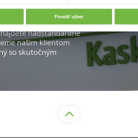
ariadenie Senior
Povoliť výber
h nájdete nadštandardné
ieme našim klientom
ľný so skutočným