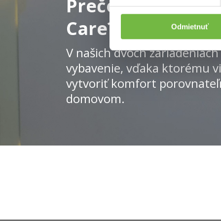
Prečo si zvoliť z
Care?
Odmietnuť
V našich dvoch zariadeniac
vybavenie, vďaka ktorému v
vytvoriť komfort porovnate
domovom.